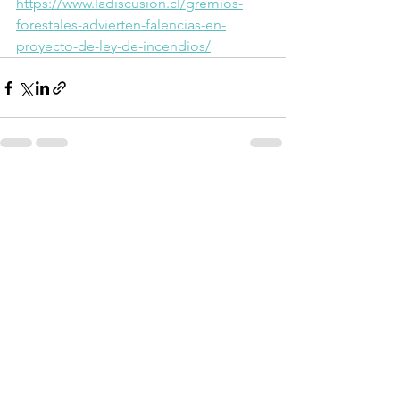
https://www.ladiscusion.cl/gremios-
forestales-advierten-falencias-en-
proyecto-de-ley-de-incendios/
Ver todo
Entradas recientes